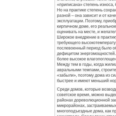
«приписана» степень износа,
Но на практике степень сохра
разной – она зависит и от кач
эксплуатации. Поэтому, приоб
кирпичном доме, его реально
оценивать на месте, и желате
Широкое внедрение в практик
требующего высокотемператур
послевоенный период было о
дефицитом энергомощностей. 
более высокое влагопоглощени
Между тем в годы, когда жили
авральными темпами, строите
«забыли», поэтому дома из с
быстрее и имеют меньший но
Среди домов, которые возвод
советское время, можно выдел
районах дореволюционной зас
микрорайонах, застраиваемых
многоподъездные дома, как п