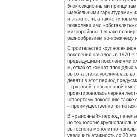
блок-секционными принципами
«мебельными гарнитурами» и
и этажности, а также типовым
позволявшими «обставлять» 
микрорайоны. Однако планиро
разнообразием по-прежнему н
Строительство крупносекцион
поколения началось в 1970-е
предыдущими поколениями пла
м, отказ от комнат площадью 
высота этажа увеличилась до 
девяти в этот период предусм
– грузовой, повышенной вмест
проектировалась черная лестн
четвертому поколению также 
– преимущественно пятиэтаж
В «рыночный» период панельн
но технология крупнопанельн
вытеснена монолитно-панель
увеличить этажность до 20 эт