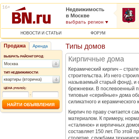
Недвижимость
в Москве
выбрать регион
НОВОСТИ И СТАТЬИ
ФОРУМ
Типы домов
Продажа
Аренда
ВЫБРАТЬ РАЙОН/ГОРОД:
Кирпичные дома
Москва
Керамический кирпич – страте
ТИП НЕДВИЖИМОСТИ:
строительства. Из него строи
квартиры (вторичка)
называемый старый фонд), и 
брежневки. В послевоенный п
ЦЕНА
:
(РУБЛЕЙ)
типовые «серийные» дома об
-
силикатного и керамического 
Кирпич по праву считается с
материалом. К примеру, норм
«сталинок» и кирпичных домо
составляет 150 лет. По этой
столетие, службами техническ