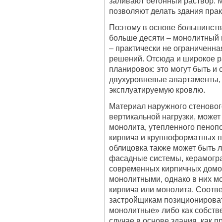
заливают бетонный раствор. 
позволяют делать здания прак
Поэтому в основе большинств
больше десяти – монолитный 
– практически не ограниченн
решений. Отсюда и широкое 
планировок: это могут быть и с
двухуровневые апартаменты, 
эксплуатируемую кровлю.
Материал наружного стеновог
вертикальной нагрузки, может
монолита, утепленного пеноп
кирпича и крупноформатных 
облицовка также может быть 
фасадные системы, керамогр
современных кирпичных домов
монолитными, однако в них м
кирпича или монолита. Соотве
застройщикам позиционироват
монолитные» либо как собств
случае в основе здания, как 