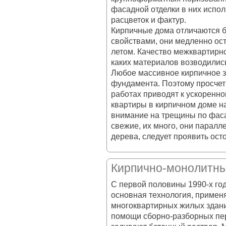
фасадной отделки в них испол
расцветок и фактур.
Кирпичные дома отличаются 
свойствами, они медленно ос
летом. Качество межквартирно
каких материалов возводились
Любое массивное кирпичное з
фундамента. Поэтому просче
работах приводят к ускоренно
квартиры в кирпичном доме н
внимание на трещины по фаса
свежие, их много, они паралл
дерева, следует проявить ост
Кирпично-монолитн
С первой половины 1990-х го
основная технология, примен
многоквартирных жилых здани
помощи сборно-разборных пер