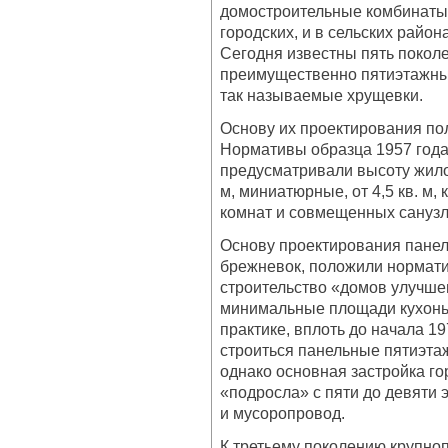
домостроительные комбинаты (
городских, и в сельских райо
Сегодня известны пять покол
преимущественно пятиэтажны
так называемые хрущевки.
Основу их проектирования по
Нормативы образца 1957 года
предусматривали высоту жило
м, миниатюрные, от 4,5 кв. м,
комнат и совмещенных санузл
Основу проектирования панел
брежневок, положили нормат
строительство «домов улучше
минимальные площади кухонь у
практике, вплоть до начала 1
строиться панельные пятиэта
однако основная застройка го
«подросла» с пяти до девяти 
и мусоропровод.
К третьему поколению крупно