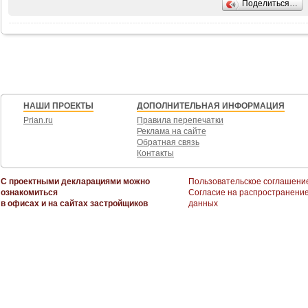
Поделиться…
взрослый собственник.
Возможен обмен на вашу недвижимость. Возможна продажа в рассрочку.
При звонке, пожалуйста, сообщите номер варианта -
JV003054139116
НАШИ ПРОЕКТЫ
ДОПОЛНИТЕЛЬНАЯ ИНФОРМАЦИЯ
Prian.ru
Правила перепечатки
Реклама на сайте
Обратная связь
Контакты
С проектными декларациями можно
Пользовательское соглашени
ознакомиться
Согласие на распространени
в офисах и на сайтах застройщиков
данных