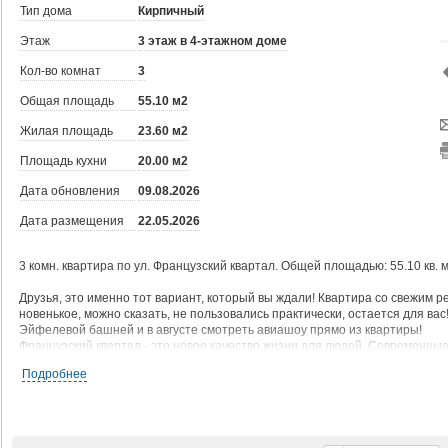
Тип дома
Кирпичный
Этаж
3 этаж в 4-этажном доме
Кол-во комнат
3
Общая площадь
55.10 м2
Жилая площадь
23.60 м2
Площадь кухни
20.00 м2
Дата обновления
09.08.2026
Дата размещения
22.05.2026
3 комн. квартира по ул. Французский квартал. Общей площадью: 55.10 кв. м
Друзья, это именно тот вариант, который вы ждали! Квартира со свежим ре
новенькое, можно сказать, не пользовались практически, остается для ва
Эйфелевой башней и в августе смотреть авиашоу прямо из квартиры!
Французский квартал - это новое качество жизни для людей. Современные
домом, все магазины, пункты выдачи в доме, до школы 400 метров, обуст
Подробнее
При желании можно прогуляться в лес. Соседи -приличные люди.
По квартире - ремонт сделан 1,5 года назад. Делали все для себя, кухню 
остается новый кондиционер. В с. узле - душ, вместо ванной и мебель для
очистки воды.
Приходите, смотрите, выбирайте, вы будет в восторге. Подходит под любо