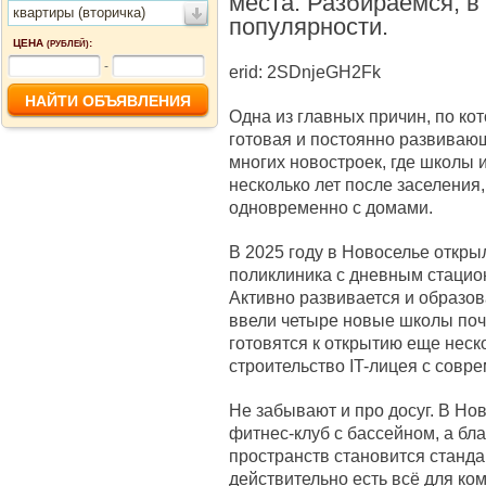
места. Разбираемся, в 
квартиры (вторичка)
популярности.
ЦЕНА
:
(РУБЛЕЙ)
-
erid: 2SDnjeGH2Fk
Одна из главных причин, по ко
готовая и постоянно развивающ
многих новостроек, где школы 
несколько лет после заселения
одновременно с домами.
В 2025 году в Новоселье откр
поликлиника с дневным стацио
Активно развивается и образов
ввели четыре новые школы почти
готовятся к открытию еще неско
строительство IT-лицея с сов
Не забывают и про досуг. В Но
фитнес-клуб с бассейном, а бл
пространств становится станда
действительно есть всё для ко