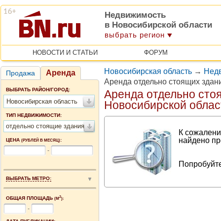
Недвижимость
в Новосибирской области
выбрать регион
НОВОСТИ И СТАТЬИ
ФОРУМ
Новосибирская область
→
Недв
Аренда
Продажа
Аренда отдельно стоящих здан
ВЫБРАТЬ РАЙОН/ГОРОД:
Аренда отдельно сто
Новосибирская область
Новосибирской облас
ТИП НЕДВИЖИМОСТИ:
отдельно стоящие здания
К сожалени
найдено пр
ЦЕНА
:
(РУБЛЕЙ В МЕСЯЦ)
-
Попробуйте
ВЫБРАТЬ МЕТРО:
2
ОБЩАЯ ПЛОЩАДЬ
(М
):
-