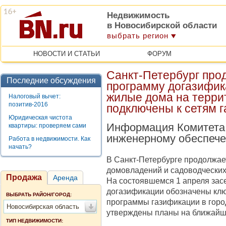
Недвижимость
в Новосибирской области
выбрать регион
НОВОСТИ И СТАТЬИ
ФОРУМ
Санкт-Петербург пр
Последние обсуждения
программу догазифика
жилые дома на терри
Налоговый вычет:
позитив-2016
подключены к сетям 
Юридическая чистота
Информация Комитета 
квартиры: проверяем сами
инженерному обеспеч
Работа в недвижимости. Как
начать?
В Санкт-Петербурге продолжае
домовладений и садоводческих
Продажа
Аренда
На состоявшемся 1 апреля зас
догазификации
обозначены клю
ВЫБРАТЬ РАЙОН/ГОРОД:
программы газификации в горо
Новосибирская область
утверждены планы на ближайш
ТИП НЕДВИЖИМОСТИ: