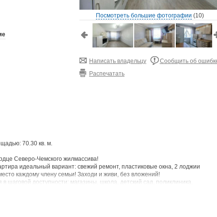
Посмотреть большие фотографии
(10)
ме
Написать владельцу
Сообщить об ошибк
Распечатать
щадью: 70.30 кв. м.
рдце Северо-Чемского жилмассива!
ртира идеальный вариант: свежий ремонт, пластиковые окна, 2 лоджии
место каждому члену семьи! Заходи и живи, без вложений!
в шаговой доступности: магазины, школа, детский сад, поликлиника,
ма хорошая благоустроенная территория с игровыми площадками и местами
да была в одной семье, не перепродавалась!
этой замечательной квартиры! Звоните прямо сейчас для организации