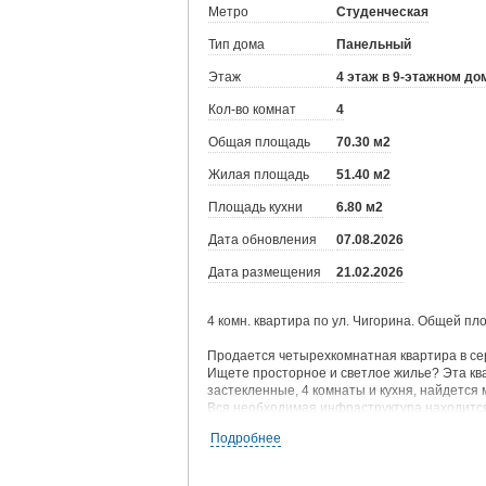
Метро
Студенческая
Тип дома
Панельный
Этаж
4 этаж в 9-этажном до
Кол-во комнат
4
Общая площадь
70.30 м2
Жилая площадь
51.40 м2
Площадь кухни
6.80 м2
Дата обновления
07.08.2026
Дата размещения
21.02.2026
4 комн. квартира по ул. Чигорина. Общей пло
Продается четырехкомнатная квартира в се
Ищете просторное и светлое жилье? Эта ква
застекленные, 4 комнаты и кухня, найдется 
Вся необходимая инфраструктура находится 
остоновки общественного транспорта. У до
Подробнее
для парковок.
С документами все в порядке- квартира всег
Не упустите возможность стать владельцем 