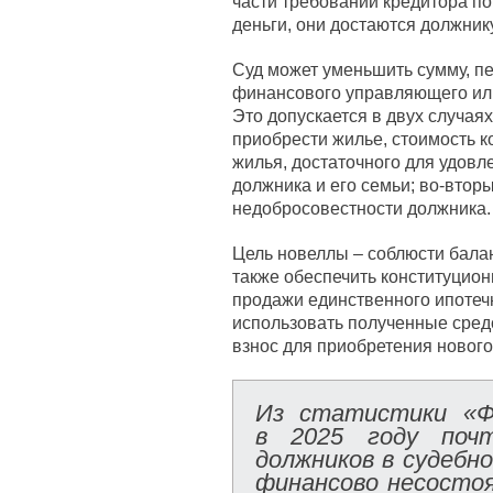
части требований кредитора по
деньги, они достаются должнику
Суд может уменьшить сумму, п
финансового управляющего или 
Это допускается в двух случая
приобрести жилье, стоимость 
жилья, достаточного для удовл
должника и его семьи; во-втор
недобросовестности должника.
Цель новеллы – соблюсти балан
также обеспечить конституцио
продажи единственного ипотеч
использовать полученные сред
взнос для приобретения нового
Из статистики «Ф
в 2025 году почт
должников в судебн
финансово несосто