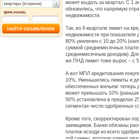
может выдать за квартал. С 1 
квартиры (вторичка)
обновились, что напрямую отр
ЦЕНА
:
(РУБЛЕЙ)
недвижимости.
-
Так, во II квартале лимит на к
недвижимости при показателе 
80% увеличен с 10 до 20% (на
суммой среднемесячных платеж
среднемесячным доходом). Для
же ПНД лимит тоже вырос – с 5
А вот МПЛ кредитования покупк
10%. Уменьшились лимиты и дл
обеспеченных жильем: теперь 
может превышать 10% (раньше 
50% установлена в пределах 25
сегментах число одобренных сс
Кроме того, скорректирован по
заемщиков. Банки обязаны ра
платеж исходя из всего одобрен
той суммы, которую клиент реа