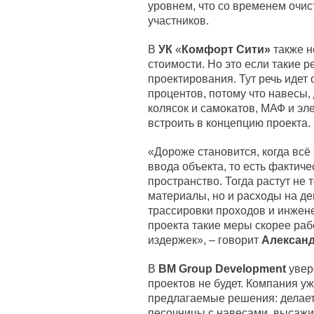
уровнем, что со временем очис
участников.
В
УК
«
Комфорт Сити»
также н
стоимости. Но это если такие 
проектирования. Тут речь идет
процентов, потому что навесы,
колясок и самокатов, МАФ и э
встроить в концепцию проекта.
«Дороже становится, когда всё
ввода объекта, то есть фактич
пространство. Тогда растут не 
материалы, но и расходы на д
трассировки проходов и инжен
проекта такие меры скорее ра
издержек», – говорит
Алексан
В
BM Group Development
увер
проектов не будет. Компания уж
предлагаемые решения: делает
песочницы с навесами, высажив