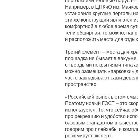
перголы или теневые паруса – 
Например, в ЦПКиО им. Маяков
установила круглые перголы н
эти же конструкции являются ис
комфортной в любое время суто
тени обширная, то можно, напр
и расположить места для отдых
Третий элемент – места для хр
площадка не бывает в вакууме,
с твердыми покрытиями типа ас
можно размещать «парковки» дл
часто закладывают сами девел
пространство.
«Российский рынок в этом смы
Поэтому новый ГОСТ – это скор
используется. То, что сейчас об
про рекреацию и удобство испо
базовым стандартом в качеств
говорим про плейхабы и компл
резюмирует эксперт.