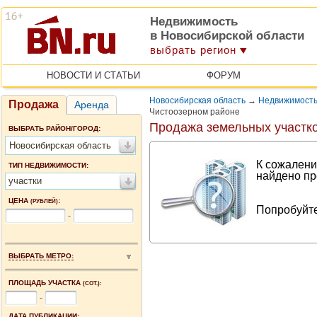
Недвижимость
в Новосибирской области
выбрать регион
НОВОСТИ И СТАТЬИ
ФОРУМ
Новосибирская область
→
Недвижимость
Продажа
Аренда
Чистоозерном районе
Продажа земельных участк
ВЫБРАТЬ РАЙОН/ГОРОД:
Новосибирская область
К сожалени
ТИП НЕДВИЖИМОСТИ:
найдено пр
участки
ЦЕНА
:
(РУБЛЕЙ)
Попробуйте
-
ВЫБРАТЬ МЕТРО:
ПЛОЩАДЬ УЧАСТКА
(СОТ.):
-
ДАТА ПУБЛИКАЦИИ: