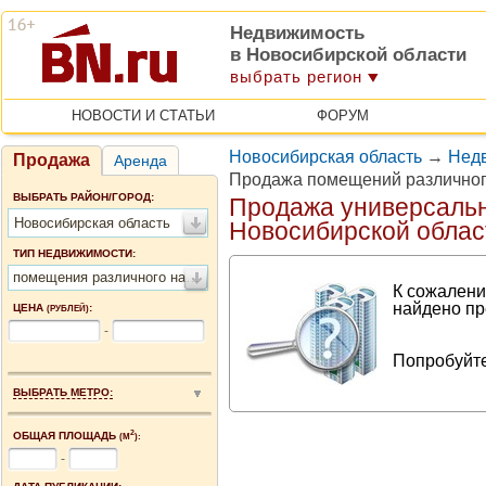
Недвижимость
в Новосибирской области
выбрать регион
НОВОСТИ И СТАТЬИ
ФОРУМ
Новосибирская область
→
Недв
Продажа
Аренда
Продажа помещений различног
ВЫБРАТЬ РАЙОН/ГОРОД:
Продажа универсаль
Новосибирская область
Новосибирской облас
ТИП НЕДВИЖИМОСТИ:
помещения различного назначения
К сожалени
найдено пр
ЦЕНА
:
(РУБЛЕЙ)
-
Попробуйте
ВЫБРАТЬ МЕТРО:
2
ОБЩАЯ ПЛОЩАДЬ
(М
):
-