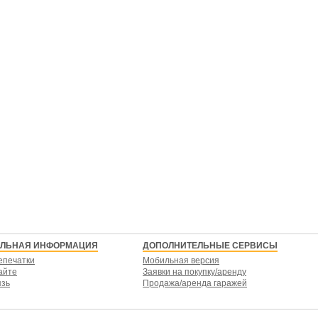
ЕЛЬНАЯ ИНФОРМАЦИЯ
ДОПОЛНИТЕЛЬНЫЕ СЕРВИСЫ
епечатки
Мобильная версия
айте
Заявки на покупку/аренду
язь
Продажа/аренда гаражей