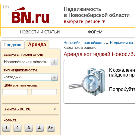
Недвижимость
в Новосибирской области
выбрать регион
НОВОСТИ И СТАТЬИ
ФОРУМ
Новосибирская область
→
Недвижимость
Аренда
Продажа
Каргатском районе
Аренда коттеджей Новосиб
ВЫБРАТЬ РАЙОН/ГОРОД:
Новосибирская область
К сожалени
ТИП НЕДВИЖИМОСТИ:
найдено пр
коттеджи
ЦЕНА
:
(РУБЛЕЙ В МЕСЯЦ)
Попробуйте
-
ВЫБРАТЬ МЕТРО:
КОМНАТ: