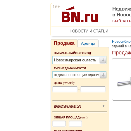
Недвиж
в Ново
выбрать
НОВОСТИ И СТАТЬИ
Новосибирс
Продажа
Аренда
зданий в К
Продаж
ВЫБРАТЬ РАЙОН/ГОРОД:
Новосибирская область
ТИП НЕДВИЖИМОСТИ:
отдельно стоящие здания
ЦЕНА
:
(РУБЛЕЙ)
-
ВЫБРАТЬ МЕТРО:
2
ОБЩАЯ ПЛОЩАДЬ
(М
):
-