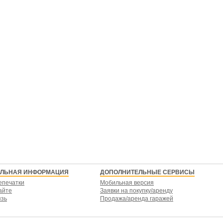
ЕЛЬНАЯ ИНФОРМАЦИЯ
ДОПОЛНИТЕЛЬНЫЕ СЕРВИСЫ
епечатки
Мобильная версия
айте
Заявки на покупку/аренду
язь
Продажа/аренда гаражей