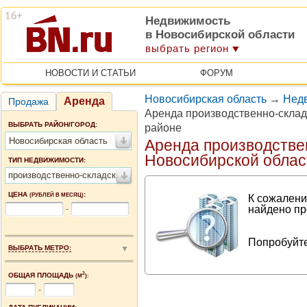
Недвижимость
в Новосибирской области
выбрать регион
НОВОСТИ И СТАТЬИ
ФОРУМ
Новосибирская область
→
Нед
Аренда
Продажа
Аренда производственно-скла
ВЫБРАТЬ РАЙОН/ГОРОД:
районе
Новосибирская область
Аренда производстве
Новосибирской облас
ТИП НЕДВИЖИМОСТИ:
производственно-складские помещения
ЦЕНА
:
(РУБЛЕЙ В МЕСЯЦ)
К сожалени
найдено пр
-
Попробуйте
ВЫБРАТЬ МЕТРО:
2
ОБЩАЯ ПЛОЩАДЬ
(М
):
-