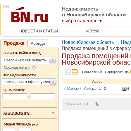
Недвижимость
в Новосибирской области
выбрать регион
НОВОСТИ И СТАТЬИ
ФОРУМ
Новосибирская область
→
Нед
Продажа
Аренда
Продажа помещений в сфере у
ВЫБРАТЬ РАЙОН/ГОРОД:
Продажа помещений в
Новосибирская область
Новосибирской облас
Мошковский р-н
1
объявлений
Сортировать по:
ТИП НЕДВИЖИМОСТИ:
помещения в сфере услуг
Адрес
п Майский, Майская ул, 2
4
ЦЕНА
:
(РУБЛЕЙ)
-
Страница
1
из
1
ВЫБРАТЬ МЕТРО:
2
ОБЩАЯ ПЛОЩАДЬ
(М
):
-