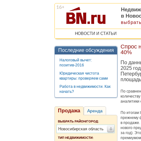
Недвиж
в Ново
выбрать
НОВОСТИ И СТАТЬИ
Спрос н
Последние обсуждения
40%
Налоговый вычет:
По данн
позитив-2016
2025 го
Юридическая чистота
Петербу
квартиры: проверяем сами
площадью
Работа в недвижимости. Как
По сравнен
начать?
количеству
аналитики 
Продажа
Аренда
По итогам 
прежнему 
ВЫБРАТЬ РАЙОН/ГОРОД:
в продаже.
нового пре
Новосибирская область
за год). Э
премиумом
ТИП НЕДВИЖИМОСТИ: