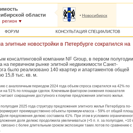
имость
сибирской области
Новосибирск
 регион
ФОРУМ
КОНСУЛЬТАЦИЯ СПЕЦИАЛИСТОВ
а элитные новостройки в Петербурге сократился на
ым консалтинговой компании NF Group, в первом полугоди
да на первичном рынке элитной недвижимости Санкт-
рга было реализовано 140 квартир и апартаментов общей
 15,8 тыс. кв. м.
ию с аналогичным периодом 2024 года объем спроса сократился на 42% по
 и на 51% по площади сделок. Ключевым фактором снижения показателя
считают сокращение доступного к покупке предложения элитного жилья.
I полугодия 2025 года структуру предложения элитного жилья Петербурга по-
формируют преимущественно объекты премиум-класса – 59% от общей площ
 Доля предложения делюкс составила 41%. При этом в условиях ограниченног
дложения доля делюкс продолжила увеличиваться (+5 п. п. за полугодие, +10 п
то связано с более длительным сроком экспозиции таких лотов по сравнению с
.