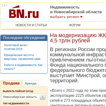
Недвижимость
в Новосибирской области
выбрать регион
НОВОСТИ И СТАТЬИ
ФОРУМ
На модернизацию ЖКХ
Последние обсуждения
4,5 трлн рублей
Налоговый вычет:
В регионах России пр
позитив-2016
коммунальной инфраст
Юридическая чистота
привлечением льготных
квартиры: проверяем сами
Фонда национального б
Работа в недвижимости. Как
начать?
федерального бюджета
выступает Минстрой, о
территорий.
Продажа
Аренда
«Всего с 2022 года по этим пр
ВЫБРАТЬ РАЙОН/ГОРОД:
эксплуатацию 2225 объектов с
Новосибирская область
сетей и 273 площадных объекта
ТИП НЕДВИЖИМОСТИ:
центральные тепловые пункты и