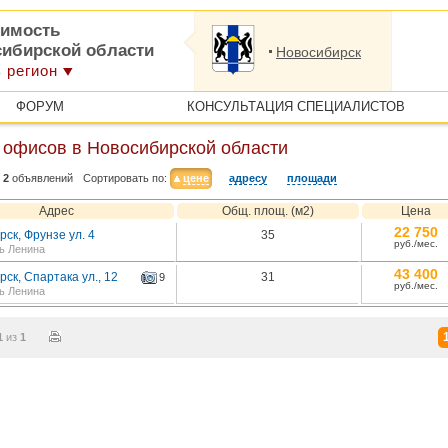
имость
сибирской области
Новосибирск
 регион
ФОРУМ
КОНСУЛЬТАЦИЯ СПЕЦИАЛИСТОВ
 офисов в Новосибирской области
2
объявлений
Сортировать по:
цене
адресу
площади
Адрес
Общ. площ. (м2)
Цена
22 750
ск, Фрунзе ул. 4
35
руб./мес.
ь Ленина
43 400
ск, Спартака ул., 12
31
9
руб./мес.
ь Ленина
1
из
1