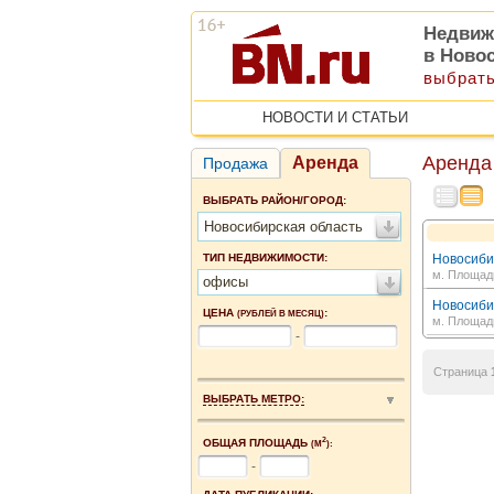
Недвиж
в Ново
выбрать
НОВОСТИ И СТАТЬИ
Аренда
Аренда
Продажа
ВЫБРАТЬ РАЙОН/ГОРОД:
Новосибирская область
ТИП НЕДВИЖИМОСТИ:
Новосибир
м. Площад
офисы
Новосибир
ЦЕНА
:
(РУБЛЕЙ В МЕСЯЦ)
м. Площад
-
Страница
ВЫБРАТЬ МЕТРО:
2
ОБЩАЯ ПЛОЩАДЬ
(М
):
-