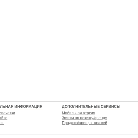
ЕЛЬНАЯ ИНФОРМАЦИЯ
ДОПОЛНИТЕЛЬНЫЕ СЕРВИСЫ
епечатки
Мобильная версия
айте
Заявки на покупку/аренду
язь
Продажа/аренда гаражей