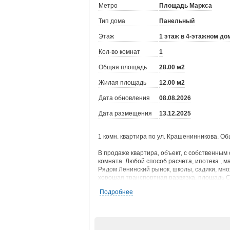
Метро
Площадь Маркса
Тип дома
Панельный
Этаж
1 этаж в 4-этажном до
Кол-во комнат
1
Общая площадь
28.00 м2
Жилая площадь
12.00 м2
Дата обновления
08.08.2026
Дата размещения
13.12.2025
1 комн. квартира по ул. Крашенинникова. Об
В продаже квартира, объект, с собственным 
комната. Любой способ расчета, ипотека , м
Рядом Ленинский рынок, школы, садики, мно
хорошая транспортная развязка, площадь Ст
окно, натяжной потолок, поменян радиатор 
Подробнее
Торг уместен.
Один взрослый собственник, все виды расче
Приглашаем на просмотр!