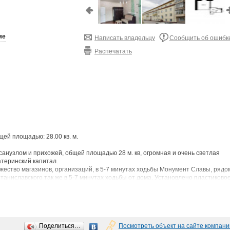
ме
Написать владельцу
Сообщить об ошибк
Распечатать
щей площадью: 28.00 кв. м.
санузлом и прихожей, общей площадью 28 м. кв, огромная и очень светлая
атеринский капитал.
жество магазинов, организаций, в 5-7 минутах ходьбы Монумент Славы, рядо
аниславского так же в 5-7 минутах ходьбы от дома. Установлено пластиково
отопления и трубы.
та. Звоните отвечу на интересующие вас вопросы. Помощь в ипотеке.
Поделиться…
Посмотреть объект на сайте компани