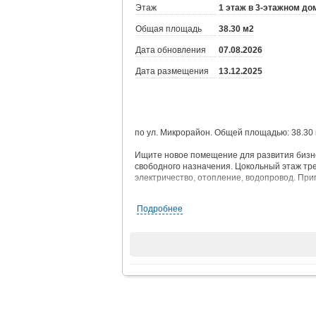
Этаж
1 этаж в 3-этажном до
Общая площадь
38.30 м2
Дата обновления
07.08.2026
Дата размещения
13.12.2025
по ул. Микрорайон. Общей площадью: 38.30 к
Ищите новое помещение для развития бизн
свободного назначения. Цокольный этаж тр
электричество, отопление, водопровод. При
Подробнее
Возможен обмен на вашу недвижимость. Воз
При звонке, пожалуйста, сообщите номер ва
JV007054101413