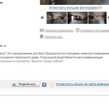
ме
Посмотреть большие фотографии
(7)
Написать владельцу
Сообщить об ошибк
Распечатать
в. м.
еса? Это предложение для Вас! Предлагается к продаже нежилое помещени
ехэтажного кирпичного дома. Отдельный вход! Имеются все коммуникации
глашаем на просмотр. Звоните прямо сейчас!
можна продажа в рассрочку.
Поделиться…
Посмотреть объект на сайте компани
рианта -