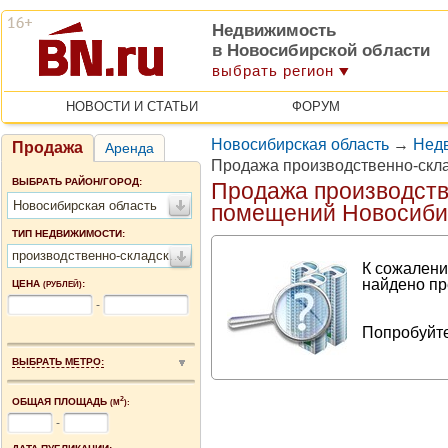
Недвижимость
в Новосибирской области
выбрать регион
НОВОСТИ И СТАТЬИ
ФОРУМ
Новосибирская область
→
Недв
Продажа
Аренда
Продажа производственно-скл
ВЫБРАТЬ РАЙОН/ГОРОД:
Продажа производств
Новосибирская область
помещений Новосиби
ТИП НЕДВИЖИМОСТИ:
производственно-складские помещения
К сожалени
найдено пр
ЦЕНА
:
(РУБЛЕЙ)
-
Попробуйте
ВЫБРАТЬ МЕТРО:
2
ОБЩАЯ ПЛОЩАДЬ
(М
):
-