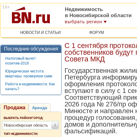
Недвижимость
в Новосибирской области
выбрать регион
НОВОСТИ И СТАТЬИ
ФОРУМ
С 1 сентября проток
Последние обсуждения
собственников будут
Совета МКД
Налоговый вычет:
позитив-2016
Государственная жили
Юридическая чистота
Петербурга информиру
квартиры: проверяем сами
оформления протоколо
Работа в недвижимости. Как
начать?
вступают в силу с 1 се
Соответствующий прик
2026 года № 276/пр оф
Продажа
Аренда
Минюсте и направлен 
процедур голосования,
ВЫБРАТЬ РАЙОН/ГОРОД:
домов и дополнительн
Новосибирская область
фальсификаций.
ТИП НЕДВИЖИМОСТИ: