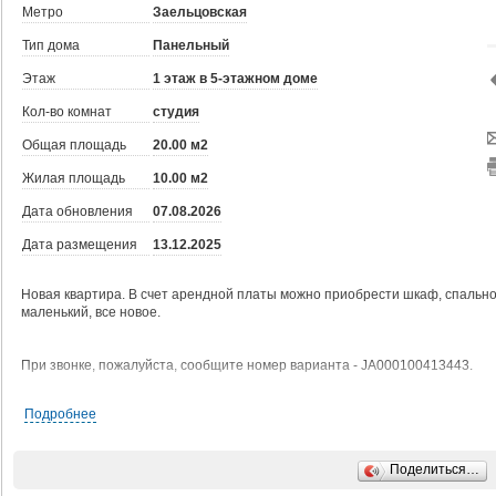
Метро
Заельцовская
Тип дома
Панельный
Этаж
1 этаж в 5-этажном доме
Кол-во комнат
студия
Общая площадь
20.00 м2
Жилая площадь
10.00 м2
Дата обновления
07.08.2026
Дата размещения
13.12.2025
Новая квартира. В счет арендной платы можно приобрести шкаф, спальное
маленький, все новое.
При звонке, пожалуйста, сообщите номер варианта - JA000100413443.
Подробнее
Пожалуйста, дождитесь ответа специалиста при звонке.
Время дозвона до владельца объявления увеличено из-за использования
Поделиться…