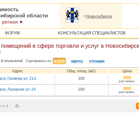
имость
сибирской области
Новосибирск
 регион
ФОРУМ
КОНСУЛЬТАЦИЯ СПЕЦИАЛИСТОВ
 помещений в сфере торговли и услуг в Новосибирс
и
2
объявлений
Сортировать по:
цене
адресу
площади
Адрес
Общ. площ. (м2)
Цена
550
ск, Громова ул. 21/1
200
руб./м/мес.
800
ск, Лазурная ул. 24
200
руб./м/мес.
1
из
1