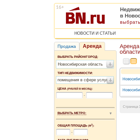
Недвиж
в Ново
выбрать
НОВОСТИ И СТАТЬИ
Аренда
Аренда
Продажа
област
ВЫБРАТЬ РАЙОН/ГОРОД:
Новосибирская область
ТИП НЕДВИЖИМОСТИ:
Новосибир
помещения в сфере услуг
ЦЕНА
:
(РУБЛЕЙ В МЕСЯЦ)
Новосибир
-
Страница
ВЫБРАТЬ МЕТРО:
2
ОБЩАЯ ПЛОЩАДЬ
(М
):
-