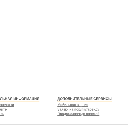
ЕЛЬНАЯ ИНФОРМАЦИЯ
ДОПОЛНИТЕЛЬНЫЕ СЕРВИСЫ
епечатки
Мобильная версия
айте
Заявки на покупку/аренду
язь
Продажа/аренда гаражей