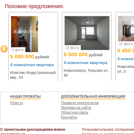
10 продуктовых магазинов.
Похожие предложения:
Возможен обмен на вашу недвижимость. Возможна продажа в рассрочку.
При звонке, пожалуйста, сообщите номер варианта -
JV004054105734
11 фото
11 фото
5 450 
5 фото
6 500 000
рублей
5 000 000
рублей
а
4-комна
4-комнатная квартира
4-комнатная квартира
Новосиби
Новосибирск, Тульская ул.,
ул., 5
Искитим, Индустриальный
80
мкр., 54
НАШИ ПРОЕКТЫ
ДОПОЛНИТЕЛЬНАЯ ИНФОРМАЦИЯ
Prian.ru
Правила перепечатки
Реклама на сайте
Обратная связь
Контакты
С проектными декларациями можно
Пользовательское соглашени