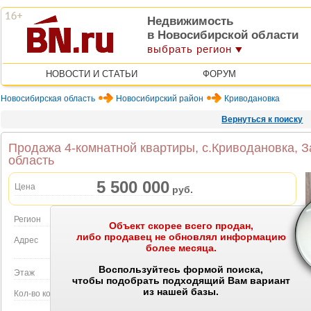
Недвижимость
в Новосибирской области
выбрать регион
НОВОСТИ И СТАТЬИ
ФОРУМ
Новосибирская область
Новосибирский район
Криводановка
Вернуться к поиску
Продажа 4-комнатной квартиры, с.Криводановка, З
область
5 500 000
Цена
руб.
Регион
Новосибирская область
Объект скорее всего продан,
либо продавец не обновлял информацию
Адрес
с.Криводановка, Заречный мкр, 32
более месяца.
Объект на карте
Воспользуйтесь формой поиска,
Этаж
3 этаж в 5-этажном доме
чтобы подобрать подходящий Вам вариант
из нашей базы.
Кол-во комнат
4