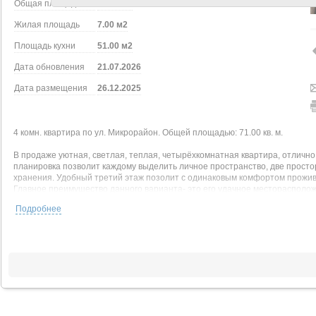
Общая площадь
71.00 м2
Жилая площадь
7.00 м2
Площадь кухни
51.00 м2
Дата обновления
21.07.2026
Дата размещения
26.12.2025
4 комн. квартира по ул. Микрорайон. Общей площадью: 71.00 кв. м.
В продаже уютная, светлая, теплая, четырёхкомнатная квартира, отличн
планировка позволит каждому выделить личное пространство, две прост
хранения. Удобный третий этаж позолит с одинаковым комфортом прожив
Главное преимущество данного варианта- это его удачное месторасполож
сады, остановка общественного транспорта с прямым маршрутом до м. Пл.
Подробнее
пекарни
Село очень развитое и уютное.
Показы по договоренности, ключи в агентстве, звоните, записывайтесь на
Рядом с объектом находятся:
1 школа,
1 детский сад,