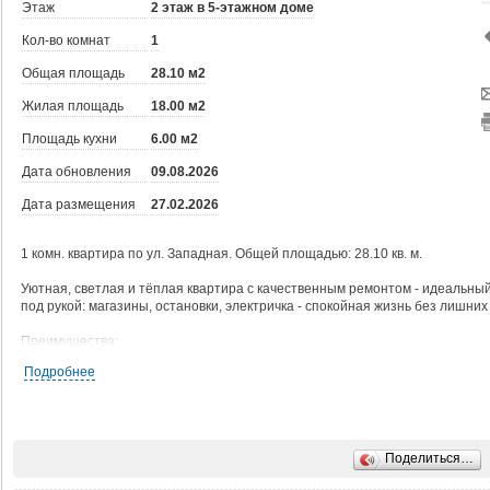
Этаж
2 этаж в 5-этажном доме
Кол-во комнат
1
Общая площадь
28.10 м2
Жилая площадь
18.00 м2
Площадь кухни
6.00 м2
Дата обновления
09.08.2026
Дата размещения
27.02.2026
1 комн. квартира по ул. Западная. Общей площадью: 28.10 кв. м.
Уютная, светлая и тёплая квартира с качественным ремонтом - идеальны
под рукой: магазины, остановки, электричка - спокойная жизнь без лишних
Преимущества:
- Комфортный 2-й этаж в надёжном кирпичном доме.,
Подробнее
- Готова к заезду - экономит ваше время и деньги.,
- Подходит под ипотеку и материнский капитал.,
- Быстрая сделка - покажу в удобное время.,
- Отлична как первое жильё или для сдачи в аренду.
Поделиться…
Звоните сейчас - показ организуем в удобное для вас время и помогу с 