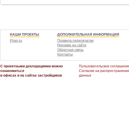
Возможен обмен на вашу недвижимость. Возможна продажа в рассрочку.
При звонке, пожалуйста, сообщите номер варианта -
JV010541107143
НАШИ ПРОЕКТЫ
ДОПОЛНИТЕЛЬНАЯ ИНФОРМАЦИЯ
Prian.ru
Правила перепечатки
Реклама на сайте
Обратная связь
Контакты
С проектными декларациями можно
Пользовательское соглашени
ознакомиться
Согласие на распространени
в офисах и на сайтах застройщиков
данных