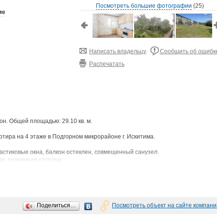
Посмотреть большие фотографии
(25)
ме
Написать владельцу
Сообщить об ошибк
Распечатать
он. Общей площадью: 29.10 кв. м.
тира на 4 этаже в Подгорном микрорайоне г. Искитима.
астиковые окна, балкон остеклен, совмещенный санузел.
як, солнечная сторона.
дьезде выполнен свежий ремонт, благополучные соседи, зеленый двор,
о дворе дома новый детский сад, школа в шаговой доступности. Так же
рбанк, ДЮСШ и все небходимое для комфортной жизни.
Поделиться…
Посмотреть объект на сайте компани
очку города.