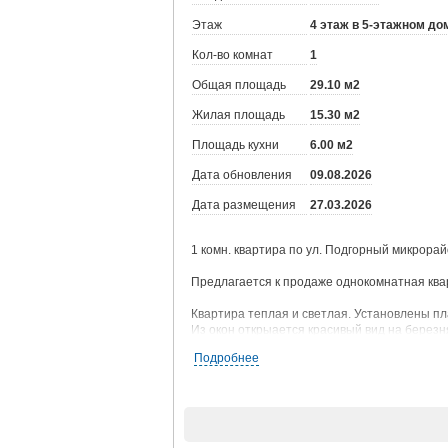
Этаж
4 этаж в 5-этажном до
Кол-во комнат
1
Общая площадь
29.10 м2
Жилая площадь
15.30 м2
Площадь кухни
6.00 м2
Дата обновления
09.08.2026
Дата размещения
27.03.2026
1 комн. квартира по ул. Подгорный микрорай
Предлагается к продаже однокомнатная квар
Квартира теплая и светлая. Установлены пл
Из окон открыается красивый вид на березн
Дом кооперативный, 1981г. постройки. В по
Подробнее
достаточно парковочных мест для машин.
Дом имеет уникальное месторасположение: в
недалеко сеть супермаркетов, аптеки, Сбе
Идеальная транспортная развязка в любую т