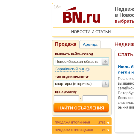
Недвиж
в Ново
выбрать
НОВОСТИ И СТАТЬИ
Недвиж
Продажа
Аренда
Стать
ВЫБРАТЬ РАЙОН/ГОРОД:
Новосибирская область
Июль б
Барабинский р-н
легли н
ТИП НЕДВИЖИМОСТИ:
После ию
квартиры (вторичка)
вызванно
семейной
ЦЕНА
:
(РУБЛЕЙ)
Петербур
Девелопе
-
снизилас
рынка во
ПРОДАЖА ВТОРИЧНАЯ
2782
ПРОДАЖА СТРОЯЩАЯСЯ
25