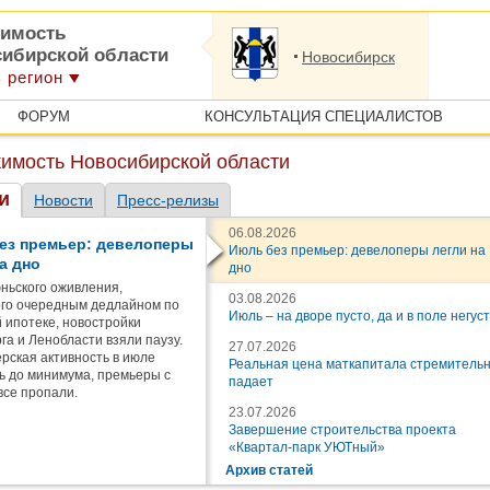
имость
сибирской области
Новосибирск
 регион
ФОРУМ
КОНСУЛЬТАЦИЯ СПЕЦИАЛИСТОВ
имость Новосибирской области
и
Новости
Пресс-релизы
06.08.2026
ез премьер: девелоперы
Июль без премьер: девелоперы легли на
а дно
дно
ньского оживления,
03.08.2026
го очередным дедлайном по
Июль – на дворе пусто, да и в поле негус
 ипотеке, новостройки
га и Ленобласти взяли паузу.
27.07.2026
рская активность в июле
Реальная цена маткапитала стремитель
ь до минимума, премьеры с
падает
все пропали.
23.07.2026
Завершение строительства проекта
«Квартал-парк УЮТный»
Архив статей