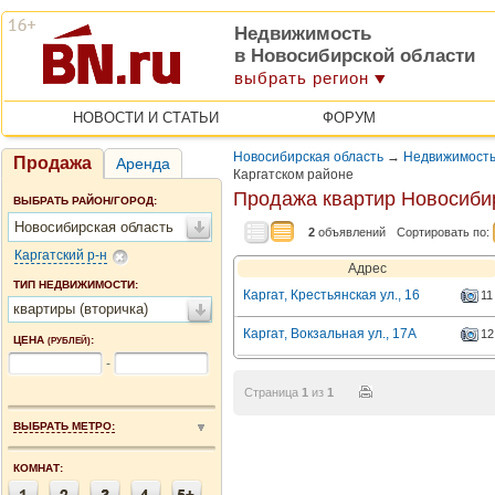
Недвижимость
в Новосибирской области
выбрать регион
НОВОСТИ И СТАТЬИ
ФОРУМ
Новосибирская область
→
Недвижимость
Продажа
Аренда
Каргатском районе
Продажа квартир Новосиби
ВЫБРАТЬ РАЙОН/ГОРОД:
Новосибирская область
2
объявлений
Сортировать по:
Каргатский р-н
Адрес
ТИП НЕДВИЖИМОСТИ:
Каргат, Крестьянская ул., 16
11
квартиры (вторичка)
Каргат, Вокзальная ул., 17А
12
ЦЕНА
:
(РУБЛЕЙ)
-
Страница
1
из
1
ВЫБРАТЬ МЕТРО:
КОМНАТ: