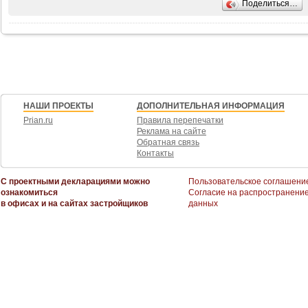
Поделиться…
1 школа,
1 детский сад,
4 продуктовых магазина.
Возможен обмен на вашу недвижимость. Возможна продажа в рассрочку.
При звонке, пожалуйста, сообщите номер варианта -
НАШИ ПРОЕКТЫ
ДОПОЛНИТЕЛЬНАЯ ИНФОРМАЦИЯ
Prian.ru
Правила перепечатки
JV001054181713
Реклама на сайте
Обратная связь
Контакты
С проектными декларациями можно
Пользовательское соглашени
ознакомиться
Согласие на распространени
в офисах и на сайтах застройщиков
данных