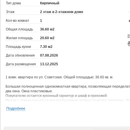
Тип дома
Кирпичный
Этаж
2 этаж в 2-этажном доме
Кол-во комнат
1
Общая площадь
36.60 м2
Жилая площадь
20.60 м2
Площадь кухни
7.30 м2
Дата обновления
07.08.2026
Дата размещения
13.12.2025
1 комн. квартира по ул. Советская. Общей площадью: 36.60 кв. м.
Большая полноценная однокомнатная квартира, позволяющая переделать 
два окна. Окна пластиковые.
Покупателю остается кухонный гарнитур и шкаф в прихожей.
Рядом с домом находится вся необходимая инфраструктура: магазины, бан
Звоните, приходите на просмотр.
Подробнее
Если не продан Ваш вариант -звоните, окажем содействие!
Рядом с объектом находятся: