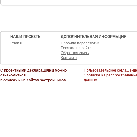
Возможен обмен на вашу недвижимость. Возможна продажа в рассрочку.
При звонке, пожалуйста, сообщите номер варианта -
JV001054166411
НАШИ ПРОЕКТЫ
ДОПОЛНИТЕЛЬНАЯ ИНФОРМАЦИЯ
Prian.ru
Правила перепечатки
Реклама на сайте
Обратная связь
Контакты
С проектными декларациями можно
Пользовательское соглашени
ознакомиться
Согласие на распространени
в офисах и на сайтах застройщиков
данных