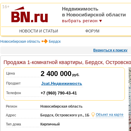
Недвижимость
в Новосибирской области
выбрать регион
НОВОСТИ И СТАТЬИ
ФОРУМ
Новосибирская область
Бердск
Вернуться к поиску
Продажа 1-комнатной квартиры, Бердск, Островског
2 400 000
Цена
руб.
Jcat.Недвижимость
Продает
+7 (960) 790-43-41
Телефон
Регион
Новосибирская область
Объект на карте
Адрес
Бердск, Островского ул., 1Б
Тип дома
Кирпичный