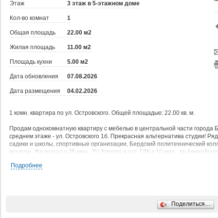
Этаж
3 этаж в 5-этажном доме
Кол-во комнат
1
Общая площадь
22.00 м2
Жилая площадь
11.00 м2
Площадь кухни
5.00 м2
Дата обновления
07.08.2026
Дата размещения
04.02.2026
1 комн. квартира по ул. Островского. Общей площадью: 22.00 кв. м.
Продам однокомнатную квартиру с мебелью в центральной части города 
среднем этаже - ул. Островского 1б. Прекрасная альтернатива студии! Ря
садики и школы, спортивные организации, Бердский политехнический кол
воздухе. Жд вокзал в 25 мин., ТЦ Европа и ост. ГДК в 10 мин., до ближайше
Подробнее
В квартире есть отдельные кухня, комната, санузел и полноценный балкон
Во дворе отличная детская площадка. Бонусом Покупателю в эту цену ост
Преимущества - чистая продажа, один взрослый собственник более 5 лет,
доступности центр города, жд вокзал, развитая инфраструктура, зеленая 
Поделиться…
показ, Звоните!