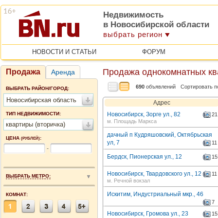
Недвижимость
в Новосибирской области
выбрать регион
НОВОСТИ И СТАТЬИ
ФОРУМ
Продажа однокомнатных кв
Продажа
Аренда
690
объявлений
Сортировать п
ВЫБРАТЬ РАЙОН/ГОРОД:
Новосибирская область
Адрес
ТИП НЕДВИЖИМОСТИ:
Новосибирск, Зорге ул., 82
21
м. Площадь Маркса
квартиры (вторичка)
дачный п Кудряшовский, Октябрьская
ЦЕНА
:
(РУБЛЕЙ)
ул, 7
11
-
Бердск, Пионерская ул., 12
15
Новосибирск, Твардовского ул., 12
11
ВЫБРАТЬ МЕТРО:
м. Речной вокзал
Искитим, Индустриальный мкр., 46
КОМНАТ:
7
Новосибирск, Громова ул., 23
15