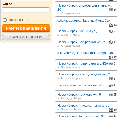
АДРЕС:
Новосибирск, Виктора Шевелева ул.,
20
14
м. Студенческая
ТОЛЬКО С ФОТО
с.Криводановка, Заречный мкр, 11А
13
Новосибирск, Есенина ул., 55
7
м. Золотая Нива
Новосибирск, Воскресная ул., 35
17
м. Студенческая
п Коченево, Военный городок ул, 138
12
Новосибирск, Новая Заря ул., 43А
8
м. Заельцовская
Новосибирск, Олеко Дундича ул., 21
м. Берёзовая роща
6
Бердск, Комсомольская ул., 40
9
Новосибирск, Петухова ул., 6
25
м. Площадь Маркса
Новосибирск, Плющихинская ул., 9
м. Золотая Нива
10
Новосибирск, Котовского ул., 33
24