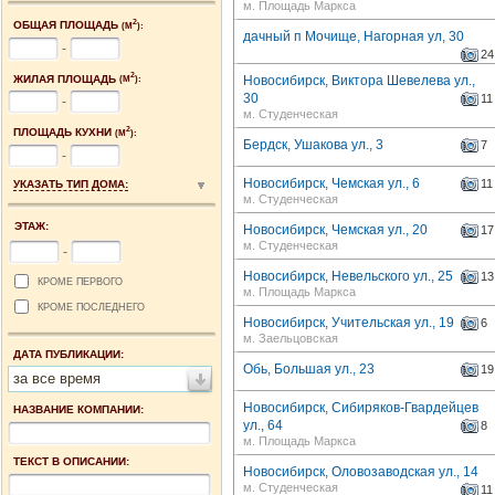
м. Площадь Маркса
2
ОБЩАЯ ПЛОЩАДЬ
(М
):
дачный п Мочище, Нагорная ул, 30
-
24
2
ЖИЛАЯ ПЛОЩАДЬ
Новосибирск, Виктора Шевелева ул.,
(М
):
30
11
-
м. Студенческая
2
ПЛОЩАДЬ КУХНИ
(М
):
Бердск, Ушакова ул., 3
7
-
Новосибирск, Чемская ул., 6
11
УКАЗАТЬ ТИП ДОМА:
м. Студенческая
ЭТАЖ:
Новосибирск, Чемская ул., 20
17
м. Студенческая
-
Новосибирск, Невельского ул., 25
13
КРОМЕ ПЕРВОГО
м. Площадь Маркса
КРОМЕ ПОСЛЕДНЕГО
Новосибирск, Учительская ул., 19
6
м. Заельцовская
ДАТА ПУБЛИКАЦИИ:
Обь, Большая ул., 23
19
за все время
Новосибирск, Сибиряков-Гвардейцев
НАЗВАНИЕ КОМПАНИИ:
ул., 64
8
м. Площадь Маркса
ТЕКСТ В ОПИСАНИИ:
Новосибирск, Оловозаводская ул., 14
м. Студенческая
11