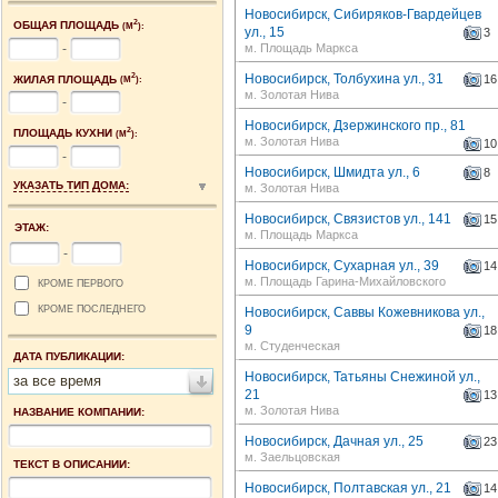
Новосибирск, Сибиряков-Гвардейцев
2
ОБЩАЯ ПЛОЩАДЬ
(М
):
ул., 15
3
-
м. Площадь Маркса
Новосибирск, Толбухина ул., 31
2
16
ЖИЛАЯ ПЛОЩАДЬ
(М
):
м. Золотая Нива
-
Новосибирск, Дзержинского пр., 81
2
ПЛОЩАДЬ КУХНИ
(М
):
м. Золотая Нива
10
-
Новосибирск, Шмидта ул., 6
8
УКАЗАТЬ ТИП ДОМА:
м. Золотая Нива
Новосибирск, Связистов ул., 141
15
ЭТАЖ:
м. Площадь Маркса
-
Новосибирск, Сухарная ул., 39
14
м. Площадь Гарина-Михайловского
КРОМЕ ПЕРВОГО
КРОМЕ ПОСЛЕДНЕГО
Новосибирск, Саввы Кожевникова ул.,
9
18
м. Студенческая
ДАТА ПУБЛИКАЦИИ:
Новосибирск, Татьяны Снежиной ул.,
за все время
21
13
м. Золотая Нива
НАЗВАНИЕ КОМПАНИИ:
Новосибирск, Дачная ул., 25
23
м. Заельцовская
ТЕКСТ В ОПИСАНИИ:
Новосибирск, Полтавская ул., 21
14