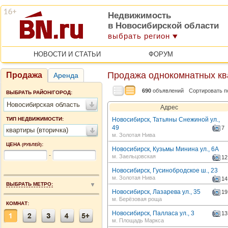
Недвижимость
в Новосибирской области
выбрать регион
НОВОСТИ И СТАТЬИ
ФОРУМ
Продажа однокомнатных кв
Продажа
Аренда
690
объявлений
Сортировать п
ВЫБРАТЬ РАЙОН/ГОРОД:
Новосибирская область
Адрес
ТИП НЕДВИЖИМОСТИ:
Новосибирск, Татьяны Снежиной ул.,
49
7
квартиры (вторичка)
м. Золотая Нива
ЦЕНА
:
(РУБЛЕЙ)
Новосибирск, Кузьмы Минина ул., 6А
-
м. Заельцовская
12
Новосибирск, Гусинобродское ш., 23
м. Золотая Нива
14
ВЫБРАТЬ МЕТРО:
Новосибирск, Лазарева ул., 35
19
м. Берёзовая роща
КОМНАТ:
Новосибирск, Палласа ул., 3
13
м. Площадь Маркса