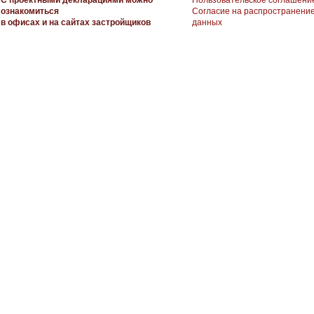
С проектными декларациями можно
Пользовательское соглашени
ознакомиться
Согласие на распространени
в офисах и на сайтах застройщиков
данных