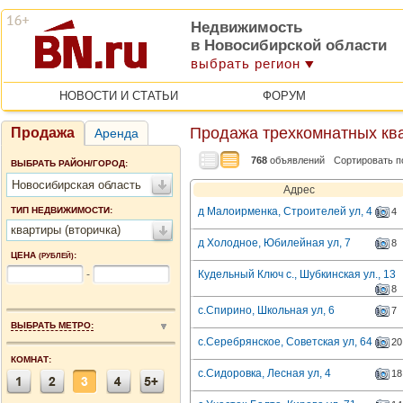
Недвижимость
в Новосибирской области
выбрать регион
НОВОСТИ И СТАТЬИ
ФОРУМ
Продажа трехкомнатных ква
Продажа
Аренда
768
объявлений
Сортировать п
ВЫБРАТЬ РАЙОН/ГОРОД:
Новосибирская область
Адрес
ТИП НЕДВИЖИМОСТИ:
д Малоирменка, Строителей ул, 4
4
квартиры (вторичка)
д Холодное, Юбилейная ул, 7
8
ЦЕНА
:
(РУБЛЕЙ)
-
Кудельный Ключ с., Шубкинская ул., 13
8
с.Спирино, Школьная ул, 6
7
ВЫБРАТЬ МЕТРО:
с.Серебрянское, Советская ул, 64
20
КОМНАТ:
с.Сидоровка, Лесная ул, 4
18