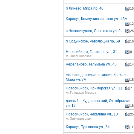
п Линево, Мира пр, 40
15
Карасук, Коммунистическая ул., 43А
12
с.Новопичугово, Советская ул, 9
25
п Ордынское, Революции пр, 69
16
Новосибирск, Гастелло ул., 31
8
м. Заельцовская
Черепаново, Тельмана ул., 45
14
железнодорожная станция Крахаль,
Мира ул, 7А
18
Новосибирск, Приморская ул., 31
7
м. Площадь Маркса
дачный п Кудряшовский, Октябрьская
ул, 12
18
Новосибирск, Чекалина ул., 13
25
м. Заельцовская
Карасук, Тургенева ул., 84
11