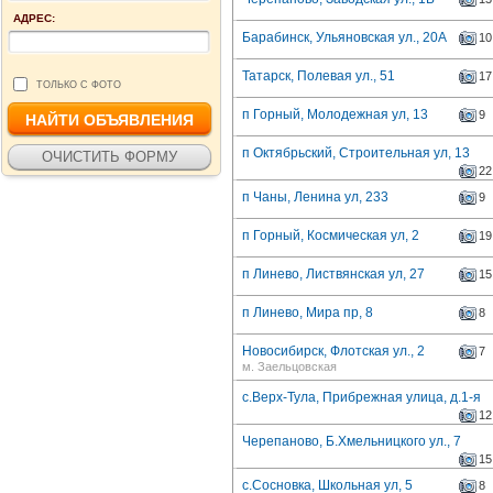
АДРЕС:
Барабинск, Ульяновская ул., 20А
10
Татарск, Полевая ул., 51
17
ТОЛЬКО С ФОТО
п Горный, Молодежная ул, 13
9
п Октябрьский, Строительная ул, 13
22
п Чаны, Ленина ул, 233
9
п Горный, Космическая ул, 2
19
п Линево, Листвянская ул, 27
15
п Линево, Мира пр, 8
8
Новосибирск, Флотская ул., 2
7
м. Заельцовская
с.Верх-Тула, Прибрежная улица, д.1-я
12
Черепаново, Б.Хмельницкого ул., 7
15
с.Сосновка, Школьная ул, 5
8