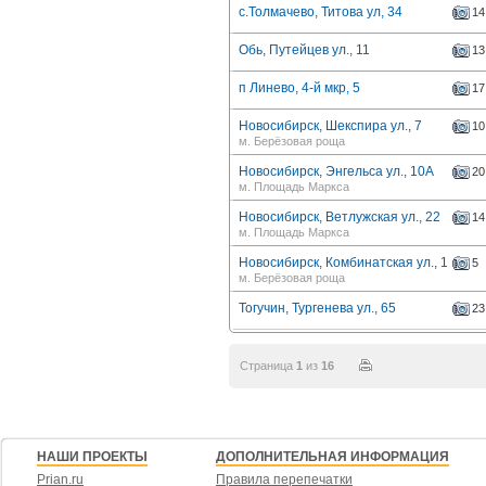
с.Толмачево, Титова ул, 34
14
Обь, Путейцев ул., 11
13
п Линево, 4-й мкр, 5
17
Новосибирск, Шекспира ул., 7
10
м. Берёзовая роща
Новосибирск, Энгельса ул., 10А
20
м. Площадь Маркса
Новосибирск, Ветлужская ул., 22
14
м. Площадь Маркса
Новосибирск, Комбинатская ул., 1
5
м. Берёзовая роща
Тогучин, Тургенева ул., 65
23
Страница
1
из
16
НАШИ ПРОЕКТЫ
ДОПОЛНИТЕЛЬНАЯ ИНФОРМАЦИЯ
Prian.ru
Правила перепечатки