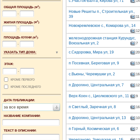
с.Участок-Балта, Кирова ул, 71
14
2
ОБЩАЯ ПЛОЩАДЬ
(М
):
Новые Решеты п., Строительная ул.,
-
39
11
2
ЖИЛАЯ ПЛОЩАДЬ
(М
):
Новокремлевское с., Комарова ул., 14
-
12
2
ПЛОЩАДЬ КУХНИ
железнодорожная станция Курундус,
(М
):
Вокзальная ул, 2
7
-
с.Сидоровка, Мира ул, 19
УКАЗАТЬ ТИП ДОМА:
20
п Посевная, Береговая ул, 9
13
ЭТАЖ:
-
с.Вьюны, Черемушки ул, 2
16
КРОМЕ ПЕРВОГО
п Дорогино, Центральная ул, 7
12
КРОМЕ ПОСЛЕДНЕГО
Верх-Коен с., Циолковского ул., 11
9
ДАТА ПУБЛИКАЦИИ:
за все время
п Светлый, Заречная ул, 8
16
НАЗВАНИЕ КОМПАНИИ:
п Дорогино, Центральная ул, 13
10
п Горный, Космическая ул, 6
7
ТЕКСТ В ОПИСАНИИ:
Черепаново, Заводская ул., 1Б
13