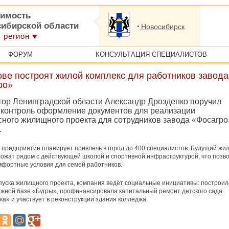
имость
сибирской области
Новосибирск
 регион
ФОРУМ
КОНСУЛЬТАЦИЯ СПЕЦИАЛИСТОВ
ове построят жилой комплекс для работников завода
ро»
тор Ленинградской области Александр Дрозденко поручил
а контроль оформление документов для реализации
сного жилищного проекта для сотрудников завода «Фосагро
.
у предприятие планирует привлечь в город до 400 специалистов. Будущий жи
ожат рядом с действующей школой и спортивной инфраструктурой, что позв
мфортные условия для семей работников.
уска жилищного проекта, компания ведёт социальные инициативы: построил
ыжной базе «Бугры», профинансировала капитальный ремонт детского сада
а» и участвует в реконструкции здания колледжа.