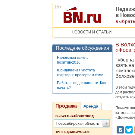
Недвиж
в Ново
выбрать
НОВОСТИ И СТАТЬИ
В Волх
Последние обсуждения
«Фосаг
Налоговый вычет:
Губерна
позитив-2016
взять н
Юридическая чистота
комплек
квартиры: проверяем сами
Волхове
Работа в недвижимости. Как
В этом год
начать?
дом распол
создать ко
Продажа
Аренда
Помимо зап
каток на л
ВЫБРАТЬ РАЙОН/ГОРОД:
«Дюймовочк
Новосибирская область
ТИП НЕДВИЖИМОСТИ: