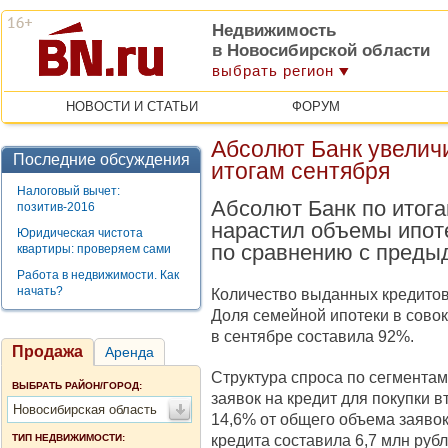
Недвижимость
в Новосибирской области
выбрать регион
НОВОСТИ И СТАТЬИ
ФОРУМ
Абсолют Банк увелич
Последние обсуждения
итогам сентября
Налоговый вычет:
Абсолют Банк по итога
позитив-2016
нарастил объемы ипот
Юридическая чистота
по сравнению с преды
квартиры: проверяем сами
Работа в недвижимости. Как
начать?
Количество выданных кредитов
Доля семейной ипотеки в сово
в сентябре составила 92%.
Продажа
Аренда
Структура спроса по сегмента
ВЫБРАТЬ РАЙОН/ГОРОД:
заявок на кредит для покупки 
Новосибирская область
14,6% от общего объема заявок
кредита составила 6,7 млн рубл
ТИП НЕДВИЖИМОСТИ: