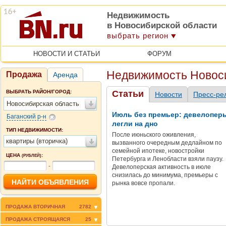
Недвижимость
в Новосибирской области
выбрать регион
НОВОСТИ И СТАТЬИ
ФОРУМ
Недвижимость Новос
Продажа
Аренда
ВЫБРАТЬ РАЙОН/ГОРОД:
Статьи
Новости
Пресс-ре
Новосибирская область
Июль без премьер: девелопер
Баганский р-н
легли на дно
ТИП НЕДВИЖИМОСТИ:
После июньского оживления,
квартиры (вторичка)
вызванного очередным дедлайном по
семейной ипотеке, новостройки
ЦЕНА
:
(РУБЛЕЙ)
Петербурга и Ленобласти взяли паузу.
-
Девелоперская активность в июле
снизилась до минимума, премьеры с
рынка вовсе пропали.
ПРОДАЖА ВТОРИЧНАЯ
2782
ПРОДАЖА СТРОЯЩАЯСЯ
25